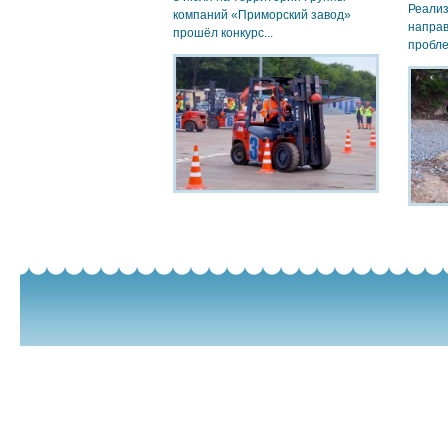
Реали
компаний «Приморский завод»
направ
прошёл конкурс...
пробле