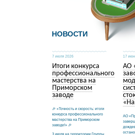
НОВОСТИ
7 июля 2026
17 июн
Итоги конкурса
АО 
профессионального
зав
мастерства на
мод
Приморском
сис
заводе
сто
«На
🎉 «Точность и скорость: итоги
конкурса профессионального
АО «П
мастерства на Приморском
завер
заводе!» 🎉
дождев
остано
3 июля на территории Группы