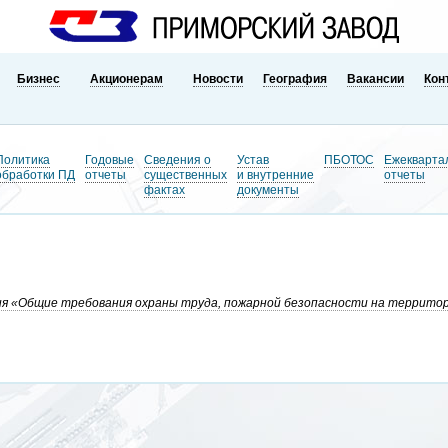
Бизнес
Акционерам
Новости
География
Вакансии
Кон
Политика
Годовые
Сведения о
Устав
ПБОТОС
Ежекварта
обработки ПД
отчеты
существенных
и внутренние
отчеты
фактах
документы
я «Общие требования охраны труда, пожарной безопасности на территор