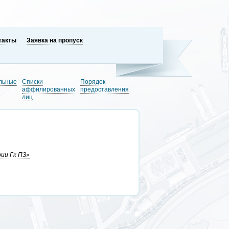
такты
Заявка на пропуск
льные
Списки
Порядок
аффилированных
предоставления
лиц
ии Гк ПЗ»