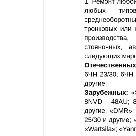
1. Ремонт любой
любых типов 
среднеоборотн
тронковых или 
производства,
стояночных, а
следующих маро
Отечественных
6ЧН 23/30; 6ЧН 
другие;
Зарубежных:
«
8NVD - 48AU; 8
другие; «DMR»: 
25/30 и другие;
«Wartsila»; «Yanm