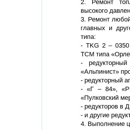
2. Ремонт топ
высокого давле
3. Ремонт любой
главных и друг
типа:
- TKG 2 – 0350
ТСМ типа «Орлен
- редукторный
«Альпинист» про
- редукторный а
- «Г – 84», «
«Пулковский ме
- редукторов в 
- и другие реду
4. Выполнение ц