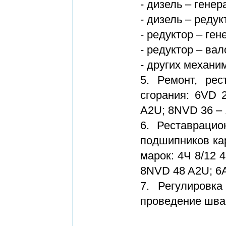
- дизель – генер
- дизель – редук
- редуктор – ген
- редуктор – ва
- других механи
5. Ремонт, рес
сгорания: 6VD 
A2U; 8NVD 36 – 1
6. Реставраци
подшипников ка
марок: 4Ч 8/12 4
8NVD 48 A2U; 6A
7. Регулировк
проведение шва