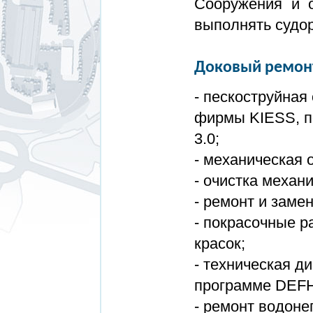
Сооружения и о
выполнять судо
Доковый ремонт
- пескоструйная
фирмы KIESS, по
3.0;
- механическ
- очистка механ
- ремонт и заме
- покрасочные 
крас
- техническая д
программе DEF
- ремонт водон